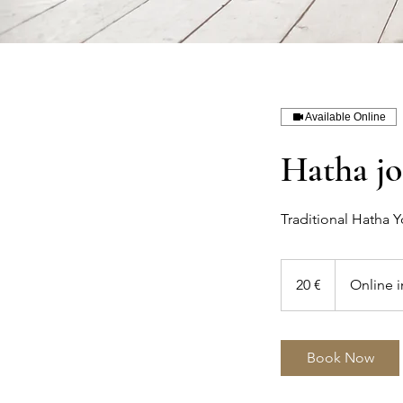
Available Online
Hatha jo
Traditional Hatha 
20
eurot
20 €
Online 
Book Now