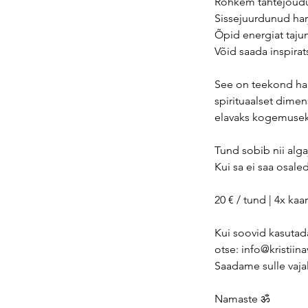
Rohkem tahtejõudu
Sissejuurdunud harj
Õpid energiat taj
Võid saada inspirat
See on teekond har
spirituaalset dimen
elavaks kogemusek
Tund sobib nii alga
Kui sa ei saa osale
20 € / tund | 4x kaar
Kui soovid kasutada 
otse: info@kristiin
Saadame sulle vajal
Namaste ॐ