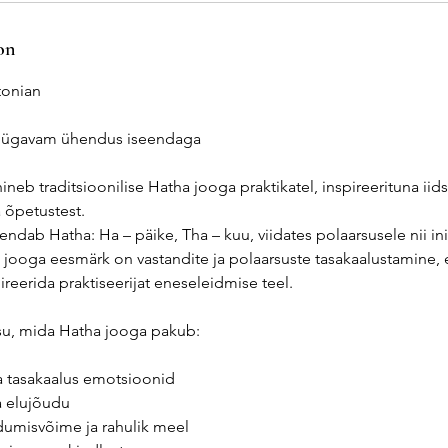
on
tonian
ügavam ühendus iseendaga
eb traditsioonilise Hatha jooga praktikatel, inspireerituna iidse
a õpetustest.
hendab Hatha: Ha – päike, Tha – kuu, viidates polaarsusele nii i
 jooga eesmärk on vastandite ja polaarsuste tasakaalustamine, 
ireerida praktiseerijat eneseleidmise teel.
su, mida Hatha jooga pakub:
ja tasakaalus emotsioonid
a elujõudu
umisvõime ja rahulik meel