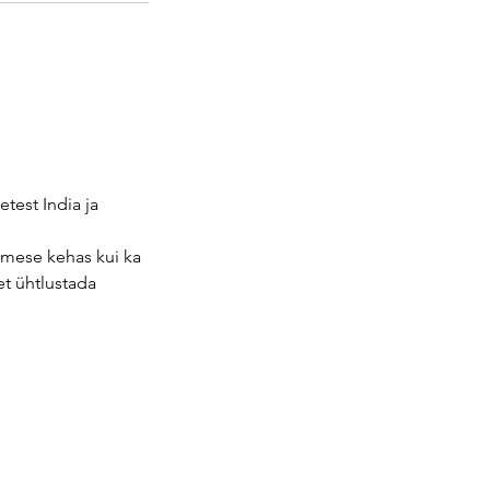
test India ja
nimese kehas kui ka
et ühtlustada