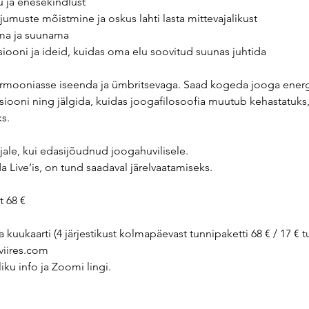
 ja enesekindlust
umuste mõistmine ja oskus lahti lasta mittevajalikust
uma ja suunama
siooni ja ideid, kuidas oma elu soovitud suunas juhtida
mooniasse iseenda ja ümbritsevaga. Saad kogeda jooga energe
siooni ning jälgida, kuidas joogafilosoofia muutub kehastatuks, 
s.
jale, kui edasijõudnud joogahuvilisele.
da Live’is, on tund saadaval järelvaatamiseks.
t 68 €
kuukaarti (4 järjestikust kolmapäevast tunnipaketti 68 € / 17 € tu
aviires.com
iku info ja Zoomi lingi.