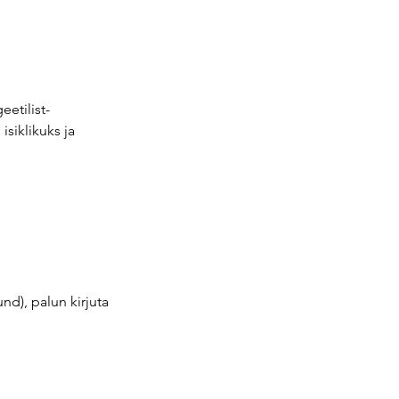
etilist-
isiklikuks ja
nd), palun kirjuta