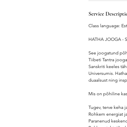
Service Descripti
Class language: Es
HATHA JOOGA - S
See joogatund põhin
Tiibeti Tantra joog
Sanskriti keeles tä
Universumis. Hatha
duaalsust ning insp
Mis on põhiline ka
Tugev, terve keha 
Rohkem energiat j
Paranenud keskend